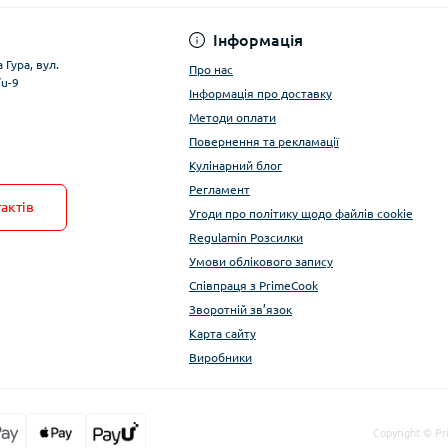
Інформація
 Гура, вул.
Про нас
/u-9
Інформація про доставку
Методи оплати
Повернення та рекламації
Кулінарний блог
Регламент
актів
Угоди про політику щодо файлів cookie
Regulamin Розсилки
Умови облікового запису
Співпраця з PrimeCook
Зворотній зв’язок
Карта сайту
Виробники
Copyright © Pr