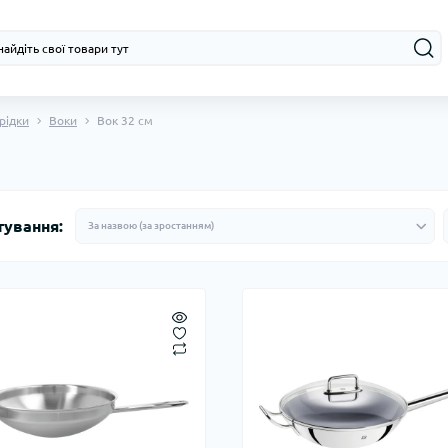
рідки
Воки
Вок 32 см
тування: