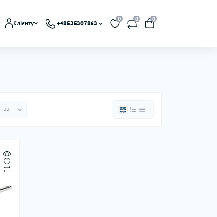
0
0
0
Клієнту
+48535307863