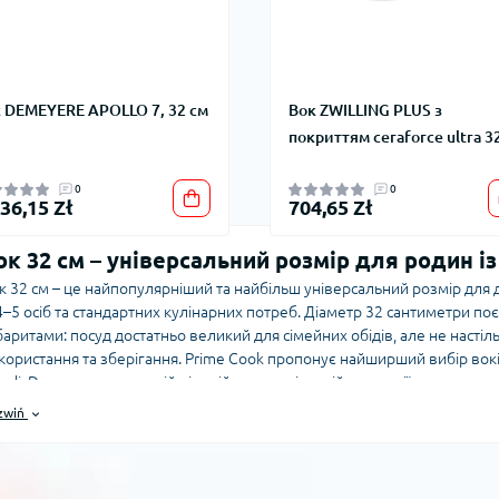
 DEMEYERE APOLLO 7, 32 см
Вок ZWILLING PLUS з
покриттям ceraforce ultra 3
0
0
036,15 Zł
704,65 Zł
ок 32 см – універсальний розмір для родин із 
к 32 см – це найпопулярніший та найбільш універсальний розмір для
 4–5 осіб та стандартних кулінарних потреб. Діаметр 32 сантиметри по
баритами: посуд достатньо великий для сімейних обідів, але не наст
користання та зберігання. Prime Cook пропонує найширший вибір воків 
ndi, Demeyere – у кожній ціновій та матеріальній категорії.
zwiń
к діаметром 32 см вирізняється стандартною глибиною стінок 9–10 см, 
аметром дна 20–24 см, що ідеально підходить для більшості побутових
ерігати його у стандартних шафах, зберігаючи при цьому «сімейну» мі
ками 28 см та професійними моделями 36–40 см.