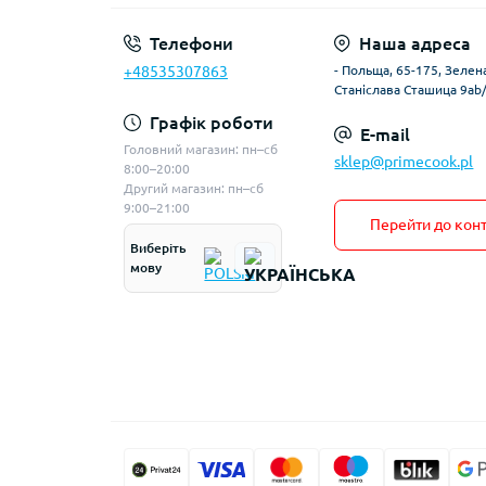
Телефони
Наша адреса
+48535307863
- Польща, 65-175, Зелена
Станіслава Сташица 9ab
Графік роботи
E-mail
Головний магазин: пн–сб
sklep@primecook.pl
8:00–20:00
Другий магазин: пн–сб
9:00–21:00
Перейти до конт
Виберіть
мову