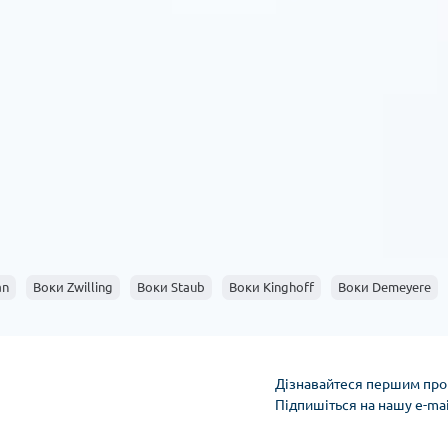
an
Воки Zwilling
Воки Staub
Воки Kinghoff
Воки Demeyere
Дізнавайтеся першим про 
Підпишіться на нашу e-ma
Умови облікового за