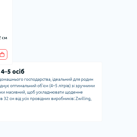
2 см
4–5 осіб
 домашнього господарства, ідеальний для родин
єднує оптимальний об'єм (4–5 літрів) зі зручними
ільки масивний, щоб ускладнювати щоденне
32 см від усіх провідних виробників: Zwilling,
вагою 1,5–2 кг (залежно від матеріалу) та
 плит. Загальні розміри дозволяють легко
сткість. Це золота середина між компактними