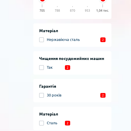
705
788
870
953
1,04 тис.
Матеріал
Нержавіюча сталь
2
Чищення посудомийних машин
Так
2
Гарантія
30 років
2
Матеріал
Сталь
2