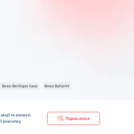
Воки Berlinger haus
Воки Ballarini
акції та знижки
Підписатися
il розсилку
пису