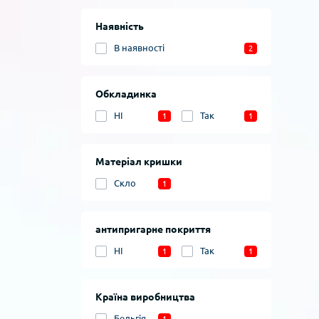
Наявність
В наявності
2
Обкладинка
НІ
Так
1
1
Матеріал кришки
Скло
1
антипригарне покриття
НІ
Так
1
1
Країна виробництва
Бельгія