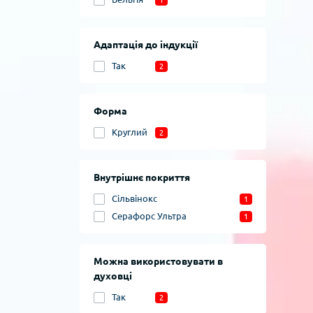
1
Адаптація до індукції
Так
2
Форма
Круглий
2
Внутрішнє покриття
Сільвінокс
1
Серафорс Ультра
1
Можна використовувати в
духовці
Так
2