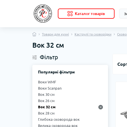
Каталог товарів
Товари для кухні
Каструлі та сковорідки
Сково
Вок 32 см
Фільтр
Сор
Популярні фільтри
Воки WMF
Воки Scanpan
Вок 30 см
Вок 26 см
Вок 32 см
Вок 28 см
Глибока сковорода вок
Велика сковорода вок