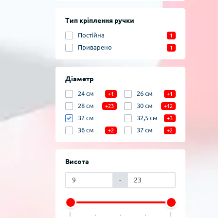
Тип кріплення ручки
Постійна
1
Приварено
1
Діаметр
24 см
26 см
+1
+1
28 см
30 см
+23
+12
32 см
32,5 см
+3
36 см
37 см
+2
+2
Висота
-