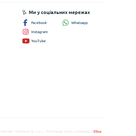
Ми у соціальних мережах
Whatsapp
Facebook
Instagram
YouTube
imeCook - Mirokana Sp. z o.o. | Реалізація сайту у співпраці з
Elbuz