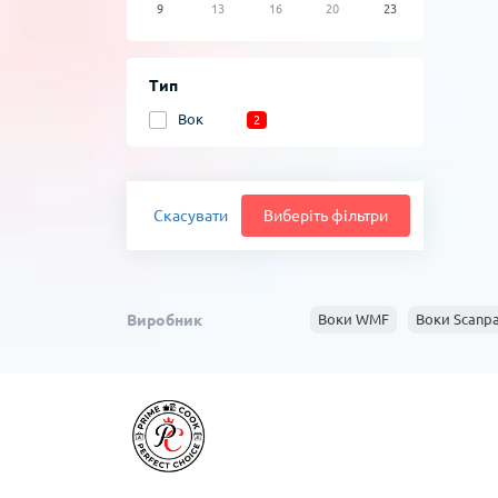
9
13
16
20
23
Тип
Вок
2
Скасувати
Виберіть фільтри
Виробник
Воки WMF
Воки Scanp