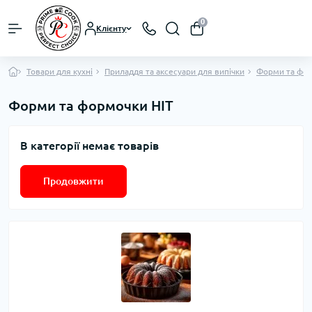
0
Клієнту
Товари для кухні
Приладдя та аксесуари для випічки
Форми та фор
Форми та формочки HIT
В категорії немає товарів
Продовжити