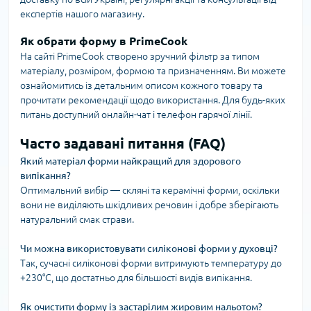
експертів нашого магазину.
Як обрати форму в PrimeCook
На сайті PrimeCook створено зручний фільтр за типом
матеріалу, розміром, формою та призначенням. Ви можете
ознайомитись із детальним описом кожного товару та
прочитати рекомендації щодо використання. Для будь-яких
питань доступний онлайн-чат і телефон гарячої лінії.
Часто задавані питання (FAQ)
Який матеріал форми найкращий для здорового
випікання?
Оптимальний вибір — скляні та керамічні форми, оскільки
вони не виділяють шкідливих речовин і добре зберігають
натуральний смак страви.
Чи можна використовувати силіконові форми у духовці?
Так, сучасні силіконові форми витримують температуру до
+230°C, що достатньо для більшості видів випікання.
Як очистити форму із застарілим жировим нальотом?