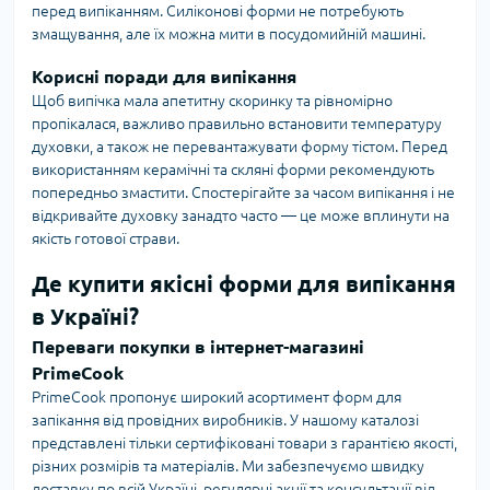
перед випіканням. Силіконові форми не потребують
змащування, але їх можна мити в посудомийній машині.
Корисні поради для випікання
Щоб випічка мала апетитну скоринку та рівномірно
пропікалася, важливо правильно встановити температуру
духовки, а також не перевантажувати форму тістом. Перед
використанням керамічні та скляні форми рекомендують
попередньо змастити. Спостерігайте за часом випікання і не
відкривайте духовку занадто часто — це може вплинути на
якість готової страви.
Де купити якісні форми для випікання
в Україні?
Переваги покупки в інтернет-магазині
PrimeCook
PrimeCook пропонує широкий асортимент форм для
запікання від провідних виробників. У нашому каталозі
представлені тільки сертифіковані товари з гарантією якості,
різних розмірів та матеріалів. Ми забезпечуємо швидку
доставку по всій Україні, регулярні акції та консультації від