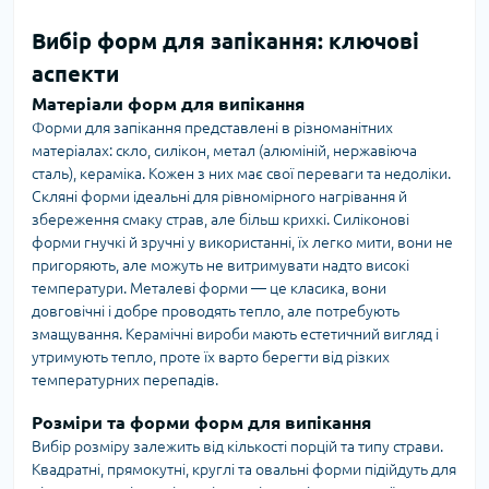
Вибір форм для запікання: ключові
аспекти
Матеріали форм для випікання
Форми для запікання представлені в різноманітних
матеріалах: скло, силікон, метал (алюміній, нержавіюча
сталь), кераміка. Кожен з них має свої переваги та недоліки.
Скляні форми ідеальні для рівномірного нагрівання й
збереження смаку страв, але більш крихкі. Силіконові
форми гнучкі й зручні у використанні, їх легко мити, вони не
пригоряють, але можуть не витримувати надто високі
температури. Металеві форми — це класика, вони
довговічні і добре проводять тепло, але потребують
змащування. Керамічні вироби мають естетичний вигляд і
утримують тепло, проте їх варто берегти від різких
температурних перепадів.
Розміри та форми форм для випікання
Вибір розміру залежить від кількості порцій та типу страви.
Квадратні, прямокутні, круглі та овальні форми підійдуть для