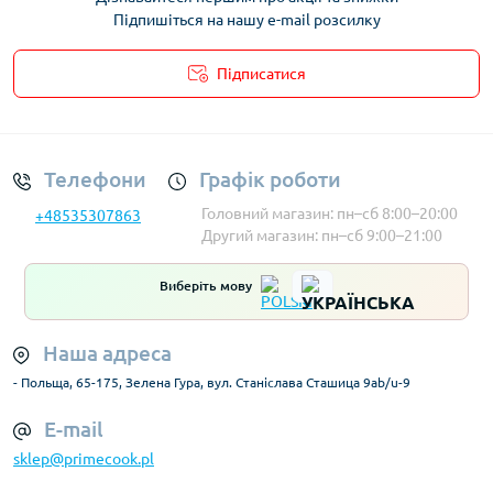
Підпишіться на нашу e-mail розсилку
Підписатися
Умови облікового запису
Телефони
Графік роботи
Головний магазин: пн–сб 8:00–20:00
+48535307863
Другий магазин: пн–сб 9:00–21:00
Виберіть мову
Наша адреса
- Польща, 65-175, Зелена Гура, вул. Станіслава Сташица 9ab/u-9
E-mail
sklep@primecook.pl