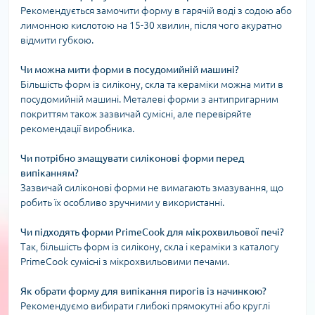
Рекомендується замочити форму в гарячій воді з содою або
лимонною кислотою на 15-30 хвилин, після чого акуратно
відмити губкою.
Чи можна мити форми в посудомийній машині?
Більшість форм із силікону, скла та кераміки можна мити в
посудомийній машині. Металеві форми з антипригарним
покриттям також зазвичай сумісні, але перевіряйте
рекомендації виробника.
Чи потрібно змащувати силіконові форми перед
випіканням?
Зазвичай силіконові форми не вимагають змазування, що
робить їх особливо зручними у використанні.
Чи підходять форми PrimeCook для мікрохвильової печі?
Так, більшість форм із силікону, скла і кераміки з каталогу
PrimeCook сумісні з мікрохвильовими печами.
Як обрати форму для випікання пирогів із начинкою?
Рекомендуємо вибирати глибокі прямокутні або круглі