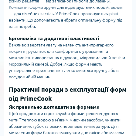
різних рецептів — від запіканок і пирогів до лазаньї.
Компактні форми зручні для індивідуальних порцій, великі
— для сімейних застіль. У PrimeCook пропонуються різні
варіанти, що допомагають вибрати оптимальну форму під
ваші потреби.
Ергономіка та додаткові властивості
Важливо звертати увагу на наявність антипригарного
покриття, рукояток для комфортного утримання та
можливість використання в духовці, мікрохвильовій печі чи
морозильній камері. Добре, якщо форми мають
універсальне призначення і легко миються вручну або в
посудомийній машині.
Практичні поради з експлуатації форм
від PrimeCook
Як правильно доглядати за формами
Щоб продовжити строк служби форми, рекомендується
мити її теплою водою з м’яким миючим засобом, уникати
абразивних губок та різких перепадів температури. Для
металевих форм бажано змащувати дно олією або маслом