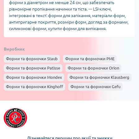
форми з діаметром не менше 24 см, що забезпечать
рівномірне пропікання начинки та тіста. --- LSI-ключі,
інтегровані в текст: форми для запікання, матеріали форм,
антипригарне покриття, розміри форм, догляд за формами,
силиконові форми, купити форми для випікання.
Виробник
Форми та формочки Staub
Форми та формочки PME
Форми та формочки Patisse
Форми та формочки Orion
Форми та формочки Mondex
Форми та формочки Klausberg
Форми та формочки Kinghoff
Форми та формочки Gefu
Форми та формочки EH EXCELLENT HOUSEWARE
Форми та формочки Cookini
Форми та формочки Brunbeste
Форми та формочки Berlinger haus
Форми та формочки Ballarini
Форми та формочки Allesken
Дізнавайтеся першим про акції та знижки