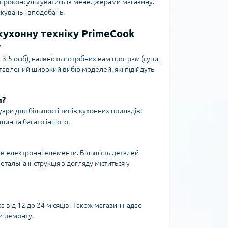
а проконсультуватись із менеджерами магазину.
кувань і вподобань.
кухонну техніку PrimeCook
?
з 3-5 осіб), наявність потрібних вам програм (супи,
тавлений широкий вибір моделей, які підійдуть
и?
ари для більшості типів кухонних приладів:
шин та багато іншого.
в електронні елементи. Більшість деталей
альна інструкція з догляду міститься у
а від 12 до 24 місяців. Також магазин надає
и ремонту.