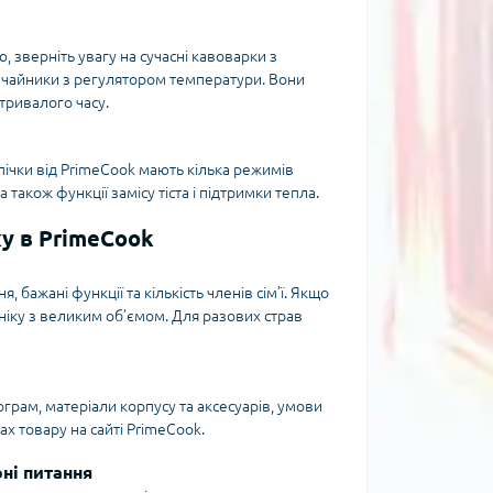
 зверніть увагу на сучасні кавоварки з
 чайники з регулятором температури. Вони
тривалого часу.
пічки від PrimeCook мають кілька режимів
також функції замісу тіста і підтримки тепла.
ку в PrimeCook
бажані функції та кількість членів сім’ї. Якщо
ехніку з великим об’ємом. Для разових страв
ограм, матеріали корпусу та аксесуарів, умови
ах товару на сайті PrimeCook.
рні питання