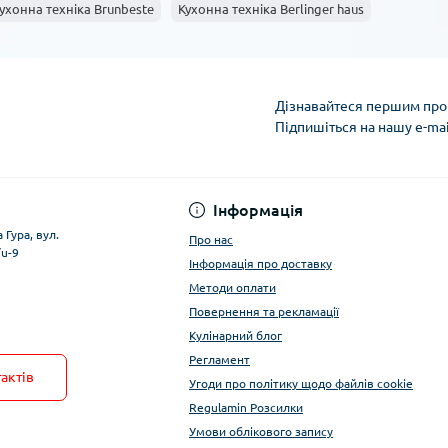
ухонна техніка Brunbeste
Кухонна техніка Berlinger haus
Дізнавайтеся першим про 
Підпишіться на нашу e-ma
Умови облікового за
Інформація
 Гура, вул.
Про нас
/u-9
Інформація про доставку
Методи оплати
Повернення та рекламації
Кулінарний блог
Регламент
актів
Угоди про політику щодо файлів cookie
Regulamin Розсилки
Умови облікового запису