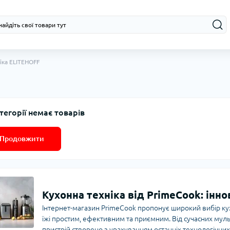
іка ELITEHOFF
тегорії немає товарів
Продовжити
Кухонна техніка від PrimeCook: іннов
Інтернет-магазин PrimeCook пропонує широкий вибір кух
їжі простим, ефективним та приємним. Від сучасних мул
пристрій створено з урахуванням останніх технологічних