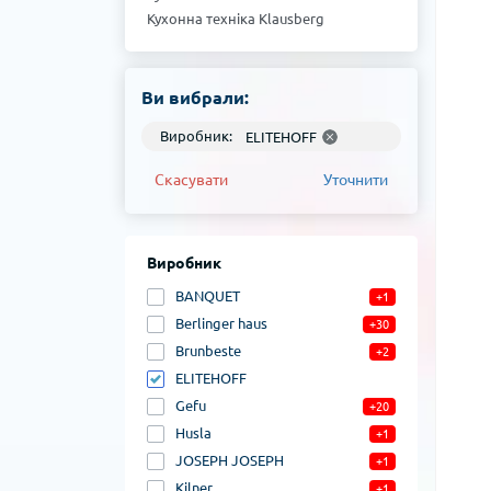
Кухонна техніка Klausberg
Кухонна техніка Kinghoff
Кухонна техніка Gefu
Кухонна техніка Brunbeste
Ви вибрали:
Кухонна техніка Berlinger haus
Виробник:
ELITEHOFF
Скасувати
Уточнити
Виробник
BANQUET
+1
Berlinger haus
+30
Brunbeste
+2
ELITEHOFF
Gefu
+20
Husla
+1
JOSEPH JOSEPH
+1
Kilner
+1