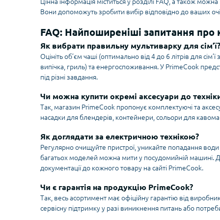
Цінна інформація міститься у розділі FAQ, а також можн
Вони допоможуть зробити вибір відповідно до ваших очі
FAQ: Найпоширеніші запитання про 
Як вибрати правильну мультиварку для сім’ї
Оцініть об’єм чаші (оптимально від 4 до 6 літрів для сім’ї 
випічка, гриль) та енергоспоживання. У PrimeCook предс
під різні завдання.
Чи можна купити окремі аксесуари до технік
Так, магазин PrimeCook пропонує комплектуючі та аксесу
насадки для блендерів, контейнери, сольори для кавома
Як доглядати за електричною технікою?
Регулярно очищуйте пристрої, уникайте попадання води 
багатьох моделей можна мити у посудомийній машині. Дет
документації до кожного товару на сайті PrimeCook.
Чи є гарантія на продукцію PrimeCook?
Так, весь асортимент має офіційну гарантію від виробник
сервісну підтримку у разі виникнення питань або потреб