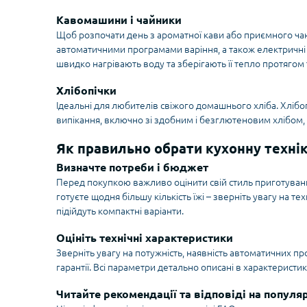
Кавомашини і чайники
Щоб розпочати день з ароматної кави або приємного чаю,
автоматичними програмами варіння, а також електричні
швидко нагрівають воду та зберігають її тепло протягом 
Хлібопічки
Ідеальні для любителів свіжого домашнього хліба. Хлібо
випікання, включно зі здобним і безглютеновим хлібом, а 
Як правильно обрати кухонну техні
Визначте потреби і бюджет
Перед покупкою важливо оцінити свій стиль приготування, 
готуєте щодня більшу кількість їжі – зверніть увагу на т
підійдуть компактні варіанти.
Оцініть технічні характеристики
Зверніть увагу на потужність, наявність автоматичних пр
гарантії. Всі параметри детально описані в характеристик
Читайте рекомендації та відповіді на популя