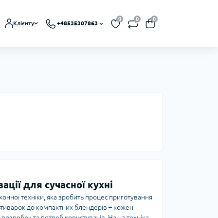
0
0
0
Клієнту
+48535307863
ації для сучасної кухні
онної техніки, яка зробить процес приготування
ьтиварок до компактних блендерів – кожен
 розробок та потреб користувачів. Наша техніка