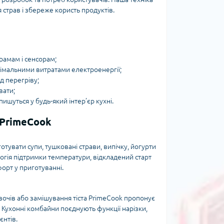
страв і збереже користь продуктів.
рамам і сенсорам;
німальними витратами електроенергії;
ід перегріву;
вати;
ишуться у будь-який інтер’єр кухні.
 PrimeCook
тувати супи, тушковані страви, випічку, йогурти
огія підтримки температури, відкладений старт
орт у приготуванні.
вочів або замішування тіста PrimeCook пропонує
. Кухонні комбайни поєднують функції нарізки,
єнтів.