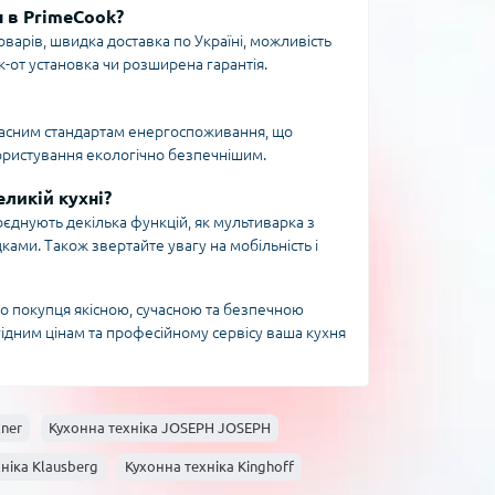
н в PrimeCook?
оварів, швидка доставка по Україні, можливість
к-от установка чи розширена гарантія.
сучасним стандартам енергоспоживання, що
ористування екологічно безпечнішим.
еликій кухні?
оєднують декілька функцій, як мультиварка з
ами. Також звертайте увагу на мобільність і
о покупця якісною, сучасною та безпечною
ідним цінам та професійному сервісу ваша кухня
lner
Кухонна техніка JOSEPH JOSEPH
ніка Klausberg
Кухонна техніка Kinghoff