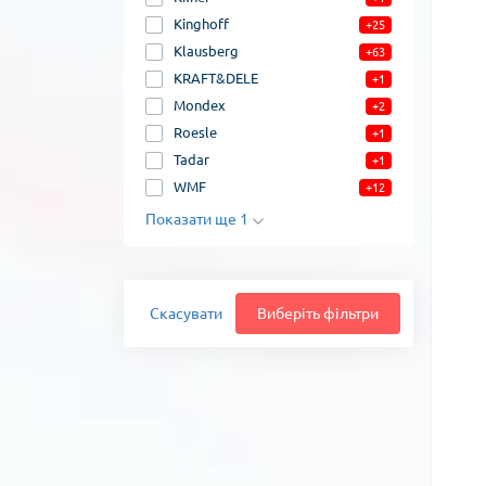
Kinghoff
+25
Klausberg
+63
KRAFT&DELE
+1
Mondex
+2
Roesle
+1
Tadar
+1
WMF
+12
Показати ще 1
Скасувати
Виберіть фільтри