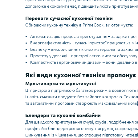
допоможе економити час, підвищить якість приготування 
Переваги сучасної кухонної техніки
Обираючи кухонну техніку в PrimeCook, ви отримуєте:
Автоматизацію процесів приготування – завдяки прог
Енергоефективність – сучасні пристрої працюють з мі
Безпеку – використання якісних матеріалів та захист в
Простоту у догляді – пристрої легко мити та обслугову
Компактність і ергономічний дизайн – вони ідеально вп
Які види кухонної техніки пропонує
Мультиварки та мультикухні
Ці пристрої з підтримкою багатьох режимів дозволяють го
і навіть смажити продукти без зайвого контролю. Технол
та автоматичні програми створюють максимальний комф
Блендери та кухонні комбайни
Для швидкого приготування смузі, соусів, подрібнення о
професійні блендери різного типу: погружні, стаціонарні
шинкування і змішування, що спрощує підготовку інгреді