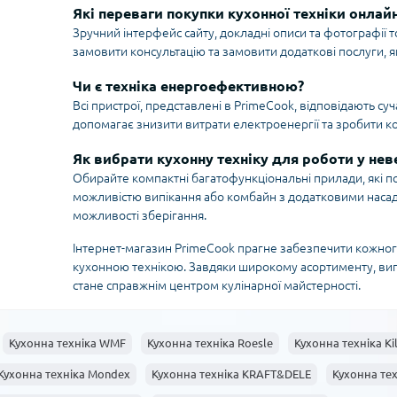
Які переваги покупки кухонної техніки онлай
Зручний інтерфейс сайту, докладні описи та фотографії т
замовити консультацію та замовити додаткові послуги, я
Чи є техніка енергоефективною?
Всі пристрої, представлені в PrimeCook, відповідають 
допомагає знизити витрати електроенергії та зробити к
Як вибрати кухонну техніку для роботи у нев
Обирайте компактні багатофункціональні прилади, які п
можливістю випікання або комбайн з додатковими насадк
можливості зберігання.
Інтернет-магазин PrimeCook прагне забезпечити кожног
кухонною технікою. Завдяки широкому асортименту, виг
стане справжнім центром кулінарної майстерності.
Кухонна техніка WMF
Кухонна техніка Roesle
Кухонна техніка Ki
Кухонна техніка Mondex
Кухонна техніка KRAFT&DELE
Кухонна тех