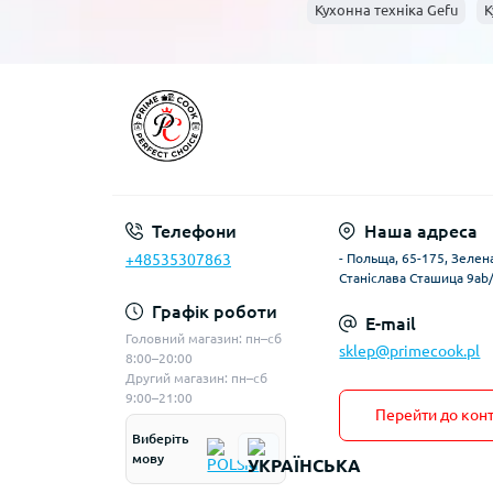
Кухонна техніка Gefu
К
Телефони
Наша адреса
+48535307863
- Польща, 65-175, Зелена
Станіслава Сташица 9ab
Графік роботи
E-mail
Головний магазин: пн–сб
sklep@primecook.pl
8:00–20:00
Другий магазин: пн–сб
9:00–21:00
Перейти до конт
Виберіть
мову