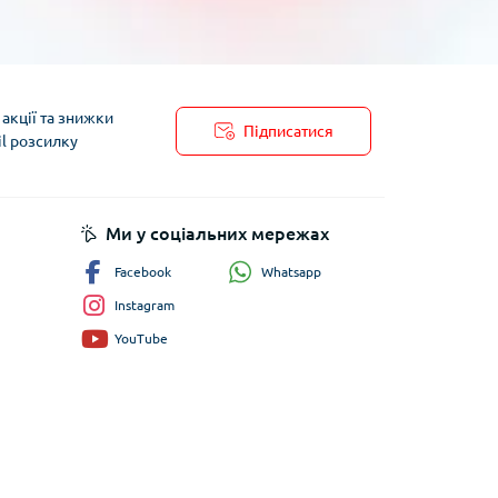
акції та знижки
Підписатися
il розсилку
пису
Ми у соціальних мережах
Whatsapp
Facebook
Instagram
YouTube