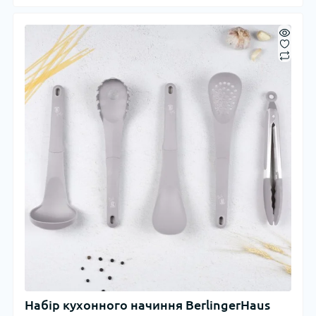
Набір кухонного начиння BerlingerHaus