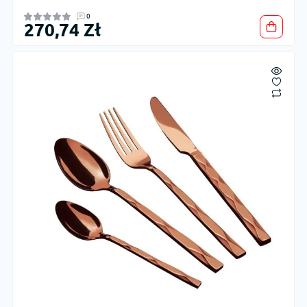
0
270,74 Zł