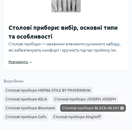
Столові прибори: вибір, основні типи
та особливості
Столові прибори — незамінні елементи кухонного набору,
які забезпечують комфорт і зручність під час прийому їжі.
Інтернет-магазин PrimeCook пропонує широкий асортимент
Розгорнути
якісних столових приборів, що відповідають різним
потребам і стилям життя. Правильний вибір посуду для
сервірування столу допоможе створити затишну атмосферу,
Виробник
зробити прийом їжі приємним і гігієнічним.
Столові прибори MEPRA STILE BY PININFARINA
Основні типи столових приборів
До базового набору столових приборів входять: - Вилки: від
Столові прибори KELA
Столові прибори JOSEPH JOSEPH
десертних до основних, різняться кількістю зубців і формою,
Столові прибори Blaumann
Столові прибори BLACK+BLUM
що відповідає типу страв. - Ложки: супові, чайні, десертні —
Столові прибори Gefu
Столові прибори Kinghoff
використовуються залежно від виду страв і напоїв. - Ножі:
кухонні, десертні, універсальні — призначені для нарізки
Столові прибори La Porcellana Bianca
різних продуктів. В інтернет-магазині PrimeCook доступні як