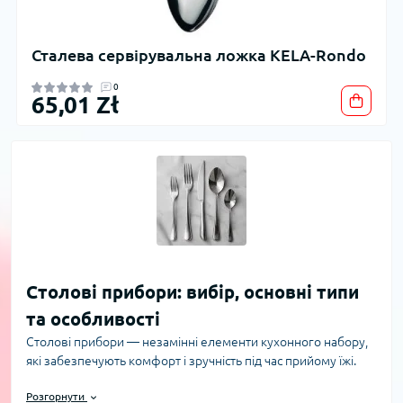
Сталева сервірувальна ложка KELA-Rondo
0
65,01 Zł
Столові прибори: вибір, основні типи
та особливості
Столові прибори — незамінні елементи кухонного набору,
які забезпечують комфорт і зручність під час прийому їжі.
Інтернет-магазин PrimeCook пропонує широкий асортимент
Розгорнути
якісних столових приборів, що відповідають різним