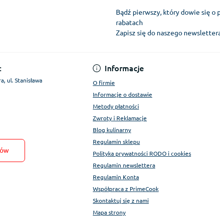
Bądź pierwszy, który dowie się o 
rabatach
Zapisz się do naszego newslette
Regulamin Konta
:
Informacje
a, ul. Stanisława
O firmie
Informacje o dostawie
Metody płatności
Zwroty i Reklamacje
Blog kulinarny
Regulamin sklepu
tów
Polityka prywatności RODO i cookies
Regulamin newslettera
Regulamin Konta
Współpraca z PrimeCook
Skontaktuj się z nami
Mapa strony