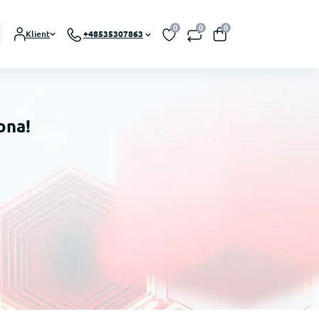
0
0
0
Klient
+48535307863
ona!