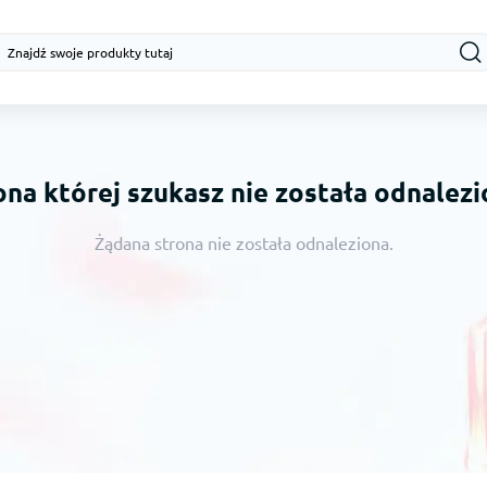
ona której szukasz nie została odnalezi
Żądana strona nie została odnaleziona.