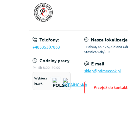
Telefony:
Nasza lokalizacja
+48535307863
- Polska, 65-175, Zielona Gór
Staszica 9ab/u-9
Godziny pracy
E-mail
Pn–Sb 8:00–20:00
sklep@primecook.pl
Wybierz
język
Przejdź do kontak