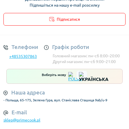
Підпишіться на нашу e-mail розсилку
Підписатися
Умови облікового запису
Телефони
Графік роботи
Головний магазин: пн–сб 8:00–20:00
+48535307863
Другий магазин: пн–сб 9:00–21:00
Виберіть мову
Наша адреса
- Польща, 65-175, Зелена Гура, вул. Станіслава Сташица 9ab/u-9
E-mail
sklep@primecook.pl