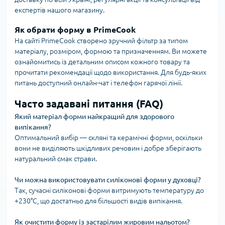
експертів нашого магазину.
Як обрати форму в PrimeCook
На сайті PrimeCook створено зручний фільтр за типом
матеріалу, розміром, формою та призначенням. Ви можете
ознайомитись із детальним описом кожного товару та
прочитати рекомендації щодо використання. Для будь-яких
питань доступний онлайн-чат і телефон гарячої лінії.
Часто задавані питання (FAQ)
Який матеріал форми найкращий для здорового
випікання?
Оптимальний вибір — скляні та керамічні форми, оскільки
вони не виділяють шкідливих речовин і добре зберігають
натуральний смак страви.
Чи можна використовувати силіконові форми у духовці?
Так, сучасні силіконові форми витримують температуру до
+230°C, що достатньо для більшості видів випікання.
Як очистити форму із застарілим жировим нальотом?