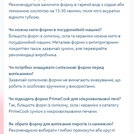
Рекомендується замочити форму в гарячій воді з содою або
лимонною кислотою на 15-30 хвилин, після чого акуратно
відмити губкою.
Чи можна мити форми в посудомийній машині?
Більшість форм із силікону, скла та кераміки можна мити в
посудомийній машині. Металеві форми з антипригарним
покриттям також зазвичай сумісні, але перевіряйте
рекомендації виробника.
Чи потрібно змащувати силіконові форми перед
випіканням?
Зазвичай силіконові форми не вимагають змазування, що
робить їх особливо зручними у використанні.
Чи підходять форми PrimeCook для мікрохвильової печі?
Так, більшість форм із силікону, скла і кераміки з каталогу
PrimeCook сумісні з мікрохвильовими печами.
Як обрати форму для випікання пирогів із начинкою?
Рекомендуємо вибирати глибокі прямокутні або круглі