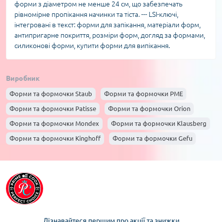
форми з діаметром не менше 24 см, що забезпечать
рівномірне пропікання начинки та тіста. --- LSI-ключі,
інтегровані в текст: форми для запікання, матеріали форм,
антипригарне покриття, розміри форм, догляд за формами,
силиконові форми, купити форми для випікання.
Виробник
Форми та формочки Staub
Форми та формочки PME
Форми та формочки Patisse
Форми та формочки Orion
Форми та формочки Mondex
Форми та формочки Klausberg
Форми та формочки Kinghoff
Форми та формочки Gefu
Форми та формочки EH EXCELLENT HOUSEWARE
Форми та формочки Cookini
Форми та формочки Brunbeste
Форми та формочки Berlinger haus
Форми та формочки Ballarini
Форми та формочки Allesken
Дізнавайтеся першим про акції та знижки