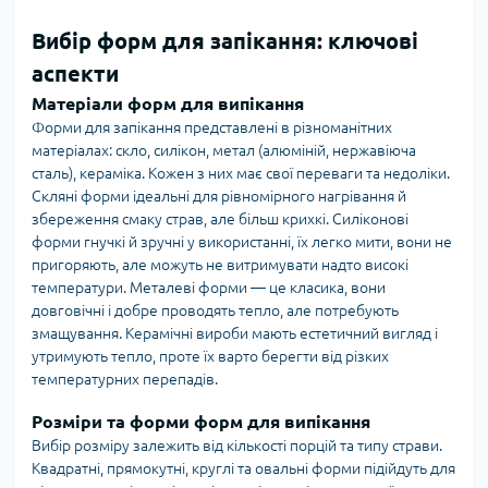
Вибір форм для запікання: ключові
аспекти
Матеріали форм для випікання
Форми для запікання представлені в різноманітних
матеріалах: скло, силікон, метал (алюміній, нержавіюча
сталь), кераміка. Кожен з них має свої переваги та недоліки.
Скляні форми ідеальні для рівномірного нагрівання й
збереження смаку страв, але більш крихкі. Силіконові
форми гнучкі й зручні у використанні, їх легко мити, вони не
пригоряють, але можуть не витримувати надто високі
температури. Металеві форми — це класика, вони
довговічні і добре проводять тепло, але потребують
змащування. Керамічні вироби мають естетичний вигляд і
утримують тепло, проте їх варто берегти від різких
температурних перепадів.
Розміри та форми форм для випікання
Вибір розміру залежить від кількості порцій та типу страви.
Квадратні, прямокутні, круглі та овальні форми підійдуть для