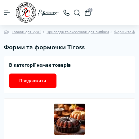
0
Клієнту
Товари для кухні
Приладдя та аксесуари для випічки
Форми та фор
Форми та формочки Tiross
В категорії немає товарів
Продовжити