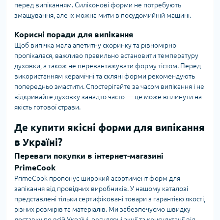
перед випіканням. Силіконові форми не потребують
змащування, але їх можна мити в посудомийній машині.
Корисні поради для випікання
Щоб випічка мала апетитну скоринку та рівномірно
пропікалася, важливо правильно встановити температуру
духовки, а також не перевантажувати форму тістом. Перед
використанням керамічні та скляні форми рекомендують
попередньо змастити. Спостерігайте за часом випікання і не
відкривайте духовку занадто часто — це може вплинути на
якість готової страви.
Де купити якісні форми для випікання
в Україні?
Переваги покупки в інтернет-магазині
PrimeCook
PrimeCook пропонує широкий асортимент форм для
запікання від провідних виробників. У нашому каталозі
представлені тільки сертифіковані товари з гарантією якості,
різних розмірів та матеріалів. Ми забезпечуємо швидку
доставку по всій Україні, регулярні акції та консультації від