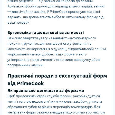
різних рецептів — від запіканок і пирогів до лазаньї.
Компактні форми зручні для індивідуальних порцій, великі
— для сімейних застіль. У PrimeCook пропонуються різні
варіанти, що допомагають вибрати оптимальну форму під
ваші потреби.
Ергономіка та додаткові властивості
Важливо звертати увагу на наявність антипригарного
покриття, рукояток для комфортного утримання та
можливість використання в духовці, мікрохвильовій печі чи
морозильній камері. Добре, якщо форми мають
універсальне призначення і легко миються вручну або в
посудомийній машині.
Практичні поради з експлуатації форм
від PrimeCook
Як правильно доглядати за формами
Щоб продовжити строк служби форми, рекомендується
мити її теплою водою з м’яким миючим засобом, уникати
абразивних губок та різких перепадів температури. Для
металевих форм бажано змащувати дно олією або маслом