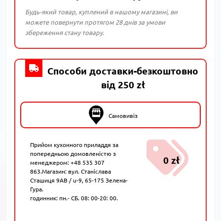
Будь-який товар, куплений в нашому магазині, ви
можете повернути протягом 28 днів за умови
збереження стану товару.
Способи доставки-безкоштовно
від 250 zł
Самовивіз
Прийом кухонного приладдя за
попередньою домовленістю з
0 zł
менеджером: +48 535 307
863.Магазин: вул. Станіслава
Сташиця 9AB / u-9, 65-175 Зелена-
Гура.
годинник: пн.- СБ. 08: 00-20: 00.