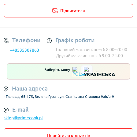
Підписатися
Умови облікового запису
Телефони
Графік роботи
Головний магазин: пн–сб 8:00–20:00
+48535307863
Другий магазин: пн–сб 9:00–21:00
Виберіть мову
Наша адреса
- Польща, 65-175, Зелена Гура, вул. Станіслава Сташица 9ab/u-9
E-mail
sklep@primecook.pl
Перейти до контактів