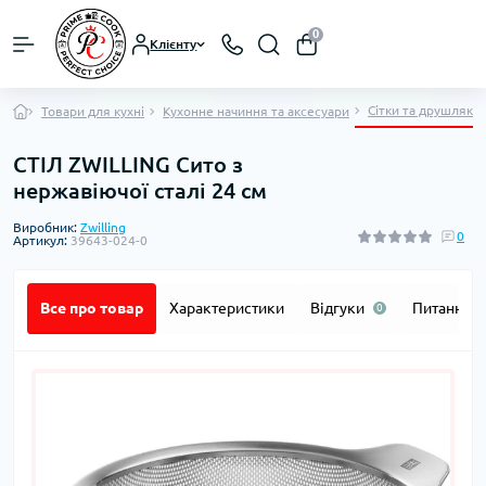
0
Клієнту
Сітки та друшляки
Товари для кухні
Кухонне начиння та аксесуари
СТІЛ ZWILLING Сито з
нержавіючої сталі 24 см
Виробник:
Zwilling
0
Артикул:
39643-024-0
Все про товар
Характеристики
Відгуки
Питання
0