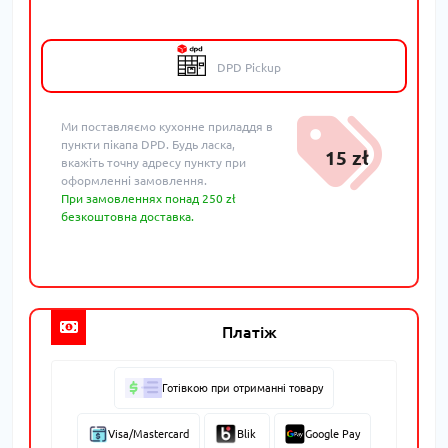
DPD Pickup
Ми поставляємо кухонне приладдя в
пункти пікапа DPD. Будь ласка,
15 zł
вкажіть точну адресу пункту при
оформленні замовлення.
При замовленнях понад 250 zł
безкоштовна доставка.
Платіж
Готівкою при отриманні товару
Visa/Mastercard
Blik
Google Pay