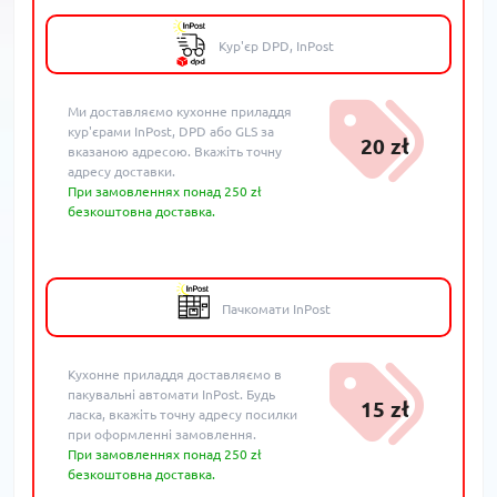
Кур'єр DPD, InPost
Ми доставляємо кухонне приладдя
кур'єрами InPost, DPD або GLS за
20 zł
вказаною адресою. Вкажіть точну
адресу доставки.
При замовленнях понад 250 zł
безкоштовна доставка.
Пачкомати InPost
Кухонне приладдя доставляємо в
пакувальні автомати InPost. Будь
15 zł
ласка, вкажіть точну адресу посилки
при оформленні замовлення.
При замовленнях понад 250 zł
безкоштовна доставка.