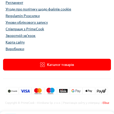
Регламент
Угоди про політику щодо файлів cookie
Regulamin Розсилки
Умови облікового запису
Співпраця з PrimeCook
Зворотній зв’язок
Карта сайту
Виробники
Каталог товарів
Copyright © PrimeCook - Mirokana Sp. z o.o. | Реалізація сайту у співпраці з
Elbuz