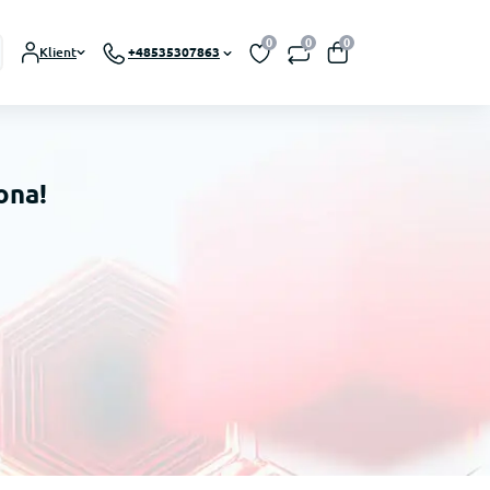
0
0
0
Klient
+48535307863
ona!