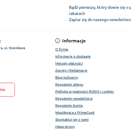
Bądź pierwszy, który dowie się o 
rabatach
Zapisz się do naszego newslette
Regulamin Konta
:
Informacje
a, ul. Stanisława
O firmie
Informacje o dostawie
Metody płatności
Zwroty i Reklamacje
Blog kulinarny
Regulamin sklepu
tów
Polityka prywatności RODO i cookies
Regulamin newslettera
Regulamin Konta
Współpraca z PrimeCook
Skontaktuj się z nami
Mapa strony