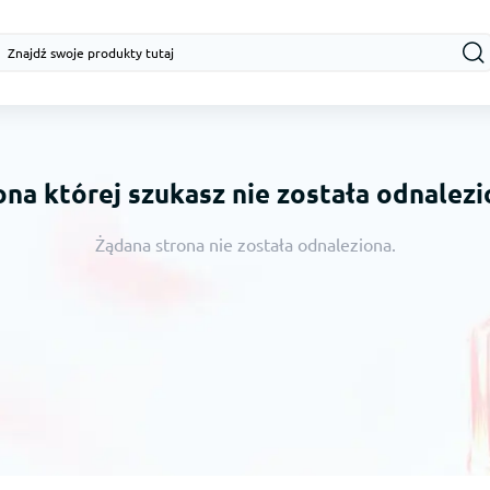
ona której szukasz nie została odnalezi
Żądana strona nie została odnaleziona.