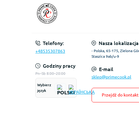
Telefony:
Nasza lokalizacja
+48535307863
- Polska, 65-175, Zielona Gór
Staszica 9ab/u-9
Godziny pracy
E-mail
Pn–Sb 8:00–20:00
sklep@primecook.pl
Wybierz
język
Przejdź do kontak