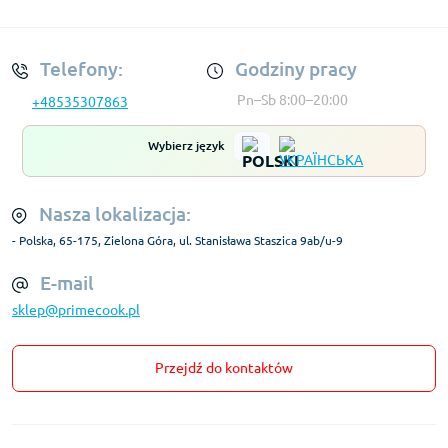
Regulamin Konta
Telefony:
Godziny pracy
Pn–Sb 8:00–20:00
+48535307863
Wybierz język
Nasza lokalizacja:
- Polska, 65-175, Zielona Góra, ul. Stanisława Staszica 9ab/u-9
E-mail
sklep@primecook.pl
Przejdź do kontaktów